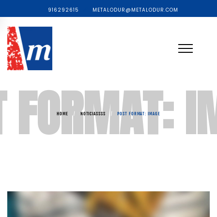
916292615
METALODUR@METALODUR.COM
T FORMAT: I
HOME
/
NOTICIASSSS
/
POST FORMAT: IMAGE