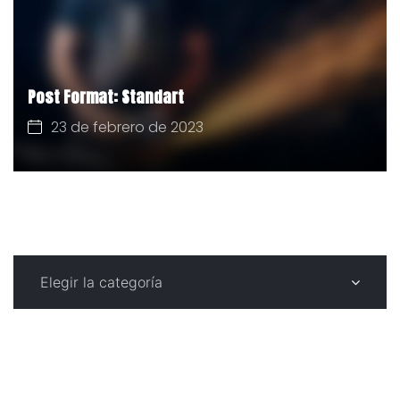
Post Format: Standart
23 de febrero de 2023
CATEGORÍAS
C
a
t
e
g